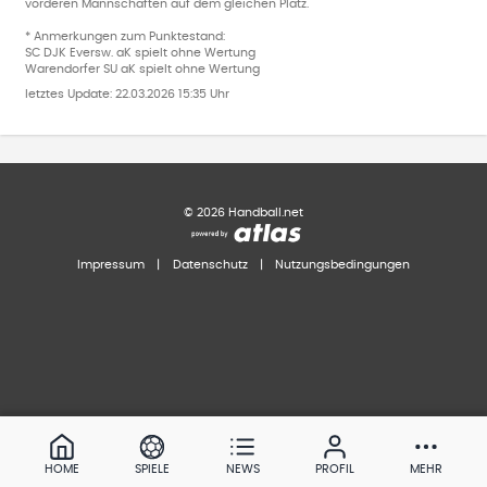
vorderen Mannschaften auf dem gleichen Platz.
* Anmerkungen zum Punktestand:
SC DJK Eversw. aK spielt ohne Wertung
Warendorfer SU aK spielt ohne Wertung
letztes Update:
22.03.2026 15:35 Uhr
©
2026
Handball.net
Impressum
|
Datenschutz
|
Nutzungsbedingungen
HOME
SPIELE
NEWS
PROFIL
MEHR