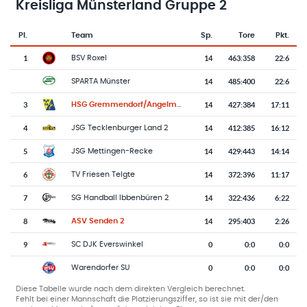
Kreisliga Münsterland Gruppe 2
Pl.
Team
Sp.
Tore
Pkt.
Team-Logo
Tabelle mit Vereinsplatzierungen, Spielen, Toren und Punkten
1
14
463
:
358
22:6
BSV Roxel
14
485
:
400
22:6
SPARTA Münster
3
14
427
:
384
17:11
HSG Gremmendorf/Angelmodde
4
14
412
:
385
16:12
JSG Tecklenburger Land 2
5
14
429
:
443
14:14
JSG Mettingen-Recke
6
14
372
:
396
11:17
TV Friesen Telgte
7
14
322
:
436
6:22
SG Handball Ibbenbüren 2
8
14
295
:
403
2:26
ASV Senden 2
9
0
0
:
0
0:0
SC DJK Everswinkel
0
0
:
0
0:0
Warendorfer SU
Diese Tabelle wurde nach dem direkten Vergleich berechnet.
Fehlt bei einer Mannschaft die Platzierungsziffer, so ist sie mit der/den