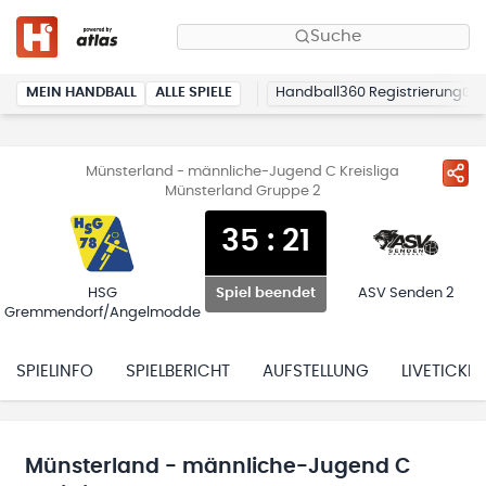
Suche
MEIN HANDBALL
ALLE SPIELE
Handball360 Registrierung
Münsterland - männliche-Jugend C Kreisliga
Münsterland Gruppe 2
35
:
21
HSG
ASV Senden 2
Spiel beendet
Gremmendorf/Angelmodde
SPIELINFO
SPIELBERICHT
AUFSTELLUNG
LIVETICKER
Münsterland - männliche-Jugend C