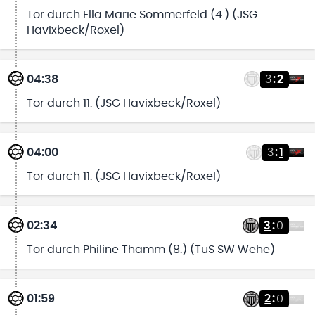
Tor durch Ella Marie Sommerfeld (4.) (JSG
Havixbeck/Roxel)
04:38
3
:
2
Tor durch 11. (JSG Havixbeck/Roxel)
04:00
3
:
1
Tor durch 11. (JSG Havixbeck/Roxel)
02:34
3
:
0
Tor durch Philine Thamm (8.) (TuS SW Wehe)
01:59
2
:
0