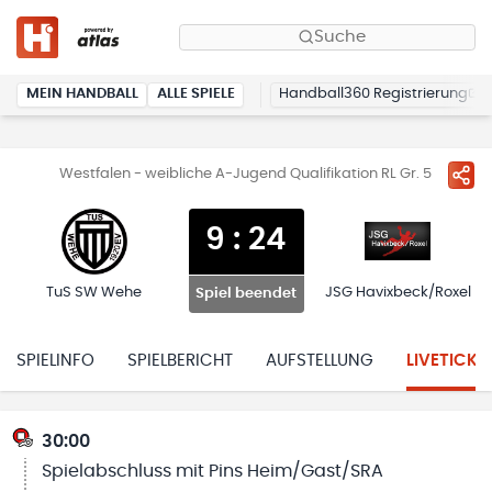
Suche
MEIN HANDBALL
ALLE SPIELE
Handball360 Registrierung
Westfalen - weibliche A-Jugend Qualifikation RL Gr. 5
9
:
24
TuS SW Wehe
JSG Havixbeck/Roxel
Spiel beendet
SPIELINFO
SPIELBERICHT
AUFSTELLUNG
LIVETICKE
30:00
Spielabschluss mit Pins Heim/Gast/SRA