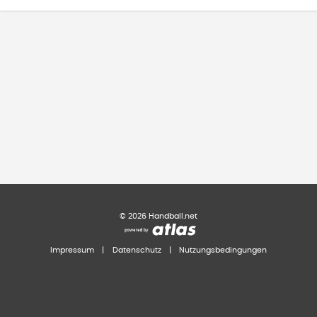
©
2026
Handball.net
Impressum
|
Datenschutz
|
Nutzungsbedingungen