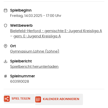
Spielbeginn
Freitag, 14.03.2025 - 17:00 Uhr
Wettbewerb
Bielefeld-Herford - gemischte E-Jugend Kreisliga A
–
gem. E-Jugend Kreisliga A
Ort
Gymnasium Löhne
(
Löhne
)
Spielbericht
Spielbericht herunterladen
Spielnummer
603910028
SPIEL TEILEN
KALENDER ABONNIEREN