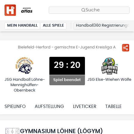
Suche
MEIN HANDBALL
ALLE SPIELE
Handball360 Registrierung
Bielefeld-Herford - gemischte E-Jugend Kreisliga A
29
:
20
JSG Handball Löhne-
JSG Else-Wiehen Wölfe
Spiel beendet
Mennighüffen-
Obernbeck
SPIELINFO
AUFSTELLUNG
LIVETICKER
TABELLE
H
GYMNASIUM LÖHNE (LÖGYM)