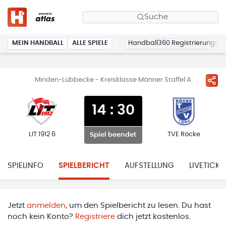
Suche
MEIN HANDBALL
ALLE SPIELE
Handball360 Registrierung
Minden-Lübbecke - Kreisklasse Männer Staffel A
14
:
30
LIT 1912 6
TVE Röcke
Spiel beendet
SPIELINFO
SPIELBERICHT
AUFSTELLUNG
LIVETICKE
Jetzt
anmelden
, um den Spielbericht zu lesen. Du hast
noch kein Konto?
Registriere
dich jetzt kostenlos.