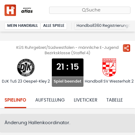
Suche
MEIN HANDBALL
ALLE SPIELE
Handball360 Registrierung
KÜS Ruhrgebiet/Südwestfalen - männliche E-Jugend
Bezirksklasse (Staffel 4)
21
:
15
DJK TuS 23 Oespel-Kley 2
Handball SV Westerholt 2
Spiel beendet
SPIELINFO
AUFSTELLUNG
LIVETICKER
TABELLE
H
Änderung Hallenkoordinator.