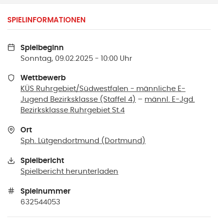
SPIELINFORMATIONEN
Spielbeginn
Sonntag, 09.02.2025 - 10:00 Uhr
Wettbewerb
KÜS Ruhrgebiet/Südwestfalen - männliche E-
Jugend Bezirksklasse (Staffel 4)
–
männl. E-Jgd.
Bezirksklasse Ruhrgebiet St.4
Ort
Sph. Lütgendortmund
(
Dortmund
)
Spielbericht
Spielbericht herunterladen
Spielnummer
632544053