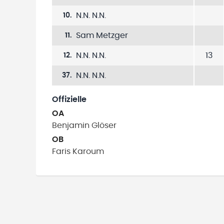
N.N. N.N.
10
.
Sam Metzger
11
.
N.N. N.N.
13
12
.
N.N. N.N.
37
.
Offizielle
OA
Benjamin
Glöser
OB
Faris
Karoum