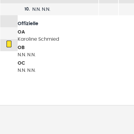
N.N. N.N.
10
.
Offizielle
OA
Karoline
Schmied
OB
N.N.
N.N.
OC
N.N.
N.N.