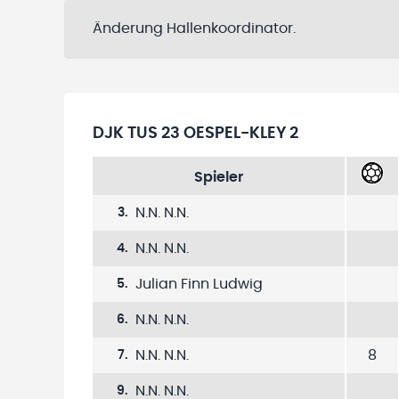
Änderung Hallenkoordinator.
DJK TUS 23 OESPEL-KLEY 2
Spieler
N.N. N.N.
3
.
N.N. N.N.
4
.
Julian Finn Ludwig
5
.
N.N. N.N.
6
.
N.N. N.N.
8
7
.
N.N. N.N.
9
.