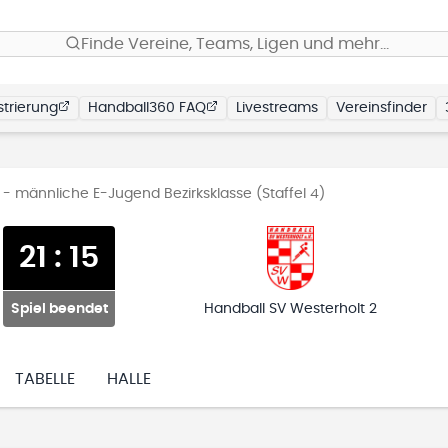
Finde Vereine, Teams, Ligen und mehr…
trierung
Handball360 FAQ
Livestreams
Vereinsfinder
- männliche E-Jugend Bezirksklasse (Staffel 4)
21
:
15
Spiel beendet
Handball SV Westerholt 2
TABELLE
HALLE