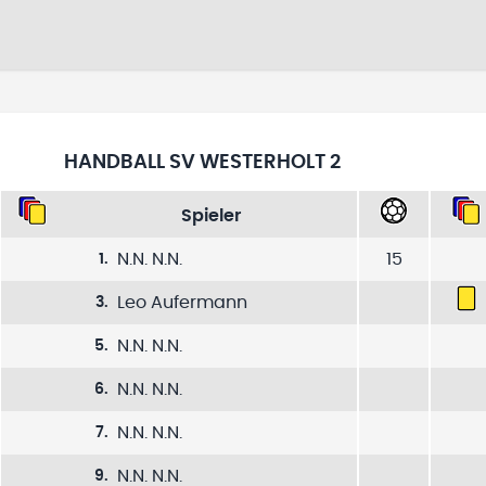
HANDBALL SV WESTERHOLT 2
Spieler
N.N. N.N.
15
1
.
Leo Aufermann
3
.
N.N. N.N.
5
.
N.N. N.N.
6
.
N.N. N.N.
7
.
N.N. N.N.
9
.