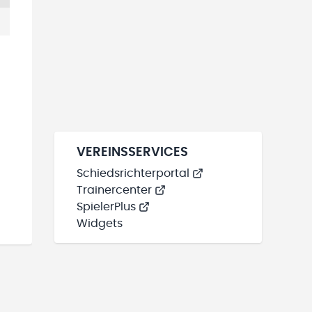
VEREINSSERVICES
Schiedsrichterportal
Trainercenter
SpielerPlus
Widgets