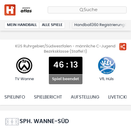
Suche
MEIN HANDBALL
ALLE SPIELE
Handball360 Registrierung
KÜS Ruhrgebiet/Südwestfalen - männliche C-Jugend
Bezirksklasse (Staffel 1)
46
:
13
TV Wanne
VfL Hüls
Spiel beendet
SPIELINFO
SPIELBERICHT
AUFSTELLUNG
LIVETICKER
SPH. WANNE-SÜD