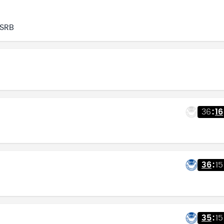
/SRB
36
:
16
36
:
15
35
:
15