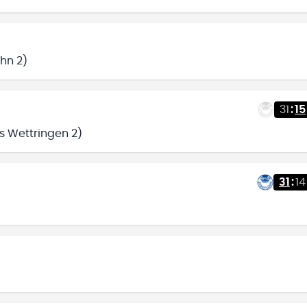
hn 2)
31
:
15
s Wettringen 2)
31
:
14