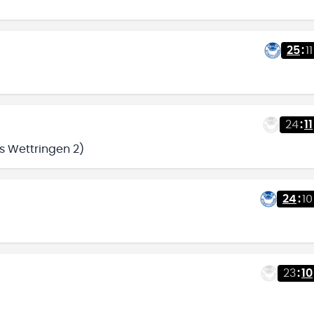
25
:
11
24
:
11
s Wettringen 2)
24
:
10
23
:
10