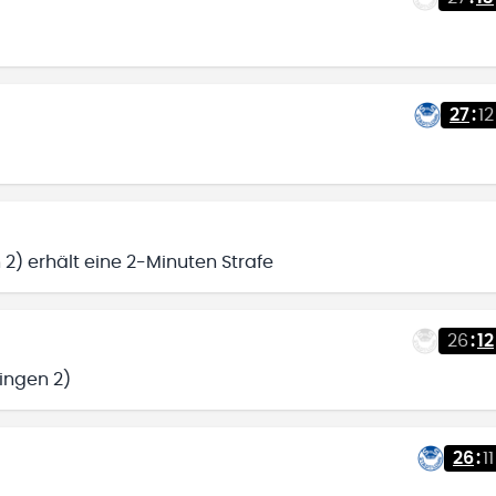
27
:
12
 2) erhält eine 2-Minuten Strafe
26
:
12
ingen 2)
26
:
11