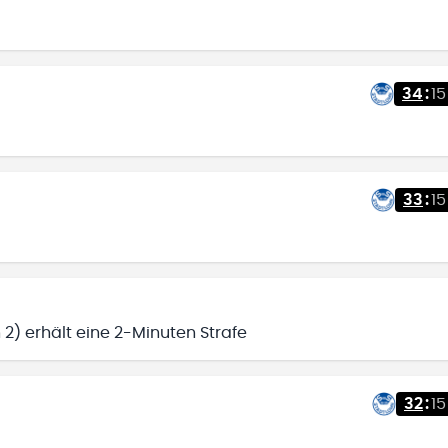
34
:
15
33
:
15
 2) erhält eine 2-Minuten Strafe
32
:
15