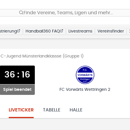
Finde Vereine, Teams, Ligen und mehr…
trierung
Handball360 FAQ
Livestreams
Vereinsfinder
e C-Jugend Münsterlandklassse (Gruppe 1)
36
:
16
Spiel beendet
FC Vorwärts Wettringen 2
LIVETICKER
TABELLE
HALLE