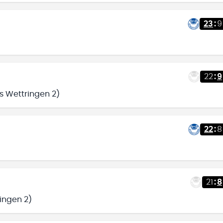
23
:
9
22
:
9
s Wettringen 2)
22
:
8
21
:
8
ingen 2)