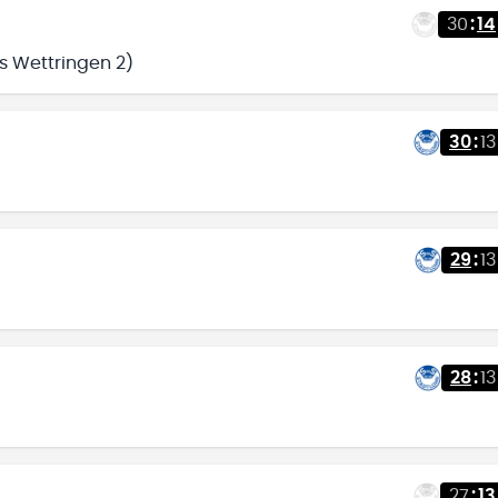
30
:
14
s Wettringen 2)
30
:
13
29
:
13
28
:
13
27
:
13