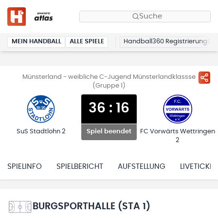
Suche
MEIN HANDBALL
ALLE SPIELE
Handball360 Registrierung
Münsterland - weibliche C-Jugend Münsterlandklassse
(Gruppe 1)
36
:
16
SuS Stadtlohn 2
FC Vorwärts Wettringen
Spiel beendet
2
SPIELINFO
SPIELBERICHT
AUFSTELLUNG
LIVETICKER
BURGSPORTHALLE (STA 1)