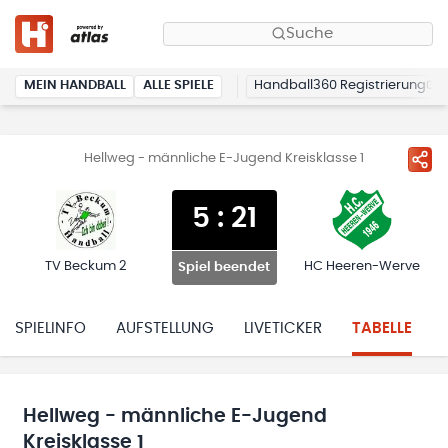
Suche
MEIN HANDBALL
ALLE SPIELE
Handball360 Registrierung
Hellweg - männliche E-Jugend Kreisklasse 1
5
:
21
TV Beckum 2
HC Heeren-Werve
Spiel beendet
SPIELINFO
AUFSTELLUNG
LIVETICKER
TABELLE
Hellweg - männliche E-Jugend
Kreisklasse 1