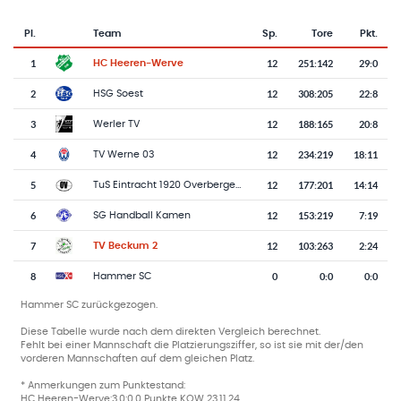
Pl.
Team
Sp.
Tore
Pkt.
Team-Logo
Tabelle mit Vereinsplatzierungen, Spielen, Toren und Punkten
1
12
251
:
142
29:0
HC Heeren-Werve
2
12
308
:
205
22:8
HSG Soest
3
12
188
:
165
20:8
Werler TV
4
12
234
:
219
18:11
TV Werne 03
5
12
177
:
201
14:14
TuS Eintracht 1920 Overberge 2
6
12
153
:
219
7:19
SG Handball Kamen
7
12
103
:
263
2:24
TV Beckum 2
8
0
0
:
0
0:0
Hammer SC
Hammer SC zurückgezogen.
Diese Tabelle wurde nach dem direkten Vergleich berechnet.
Fehlt bei einer Mannschaft die Platzierungsziffer, so ist sie mit der/den
vorderen Mannschaften auf dem gleichen Platz.
* Anmerkungen zum Punktestand:
HC Heeren-Werve:3.0:0.0 Punkte KOW 23.11.24