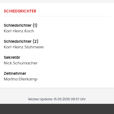
SCHIEDSRICHTER
Schiedsrichter (1)
Karl-Heinz
Koch
Schiedsrichter (2)
Karl-Heinz
Stühmeier
Sekretär
Nick
Schumacher
Zeitnehmer
Martha
Ellerkamp
letztes Update:
15.05.2025 09:57 Uhr