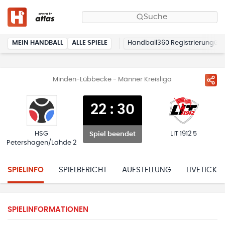
Suche
MEIN HANDBALL
ALLE SPIELE
Handball360 Registrierung
Minden-Lübbecke - Männer Kreisliga
22
:
30
HSG
LIT 1912 5
Spiel beendet
Petershagen/Lahde 2
SPIELINFO
SPIELBERICHT
AUFSTELLUNG
LIVETICKE
SPIELINFORMATIONEN