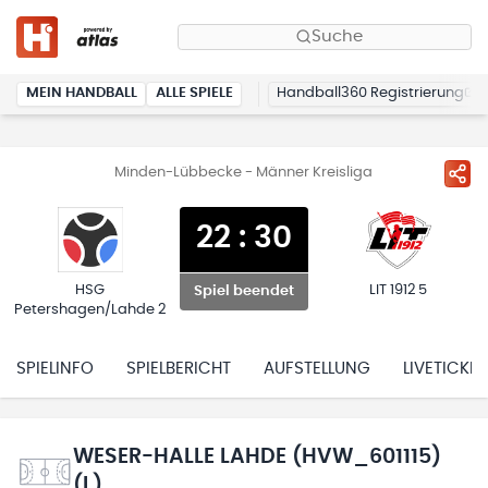
Suche
MEIN HANDBALL
ALLE SPIELE
Handball360 Registrierung
Minden-Lübbecke - Männer Kreisliga
22
:
30
HSG
LIT 1912 5
Spiel beendet
Petershagen/Lahde 2
SPIELINFO
SPIELBERICHT
AUFSTELLUNG
LIVETICKER
WESER-HALLE LAHDE (HVW_601115)
(L)