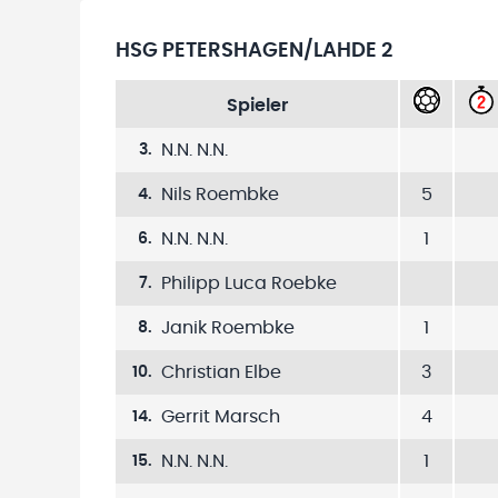
HSG PETERSHAGEN/LAHDE 2
Spieler
N.N. N.N.
3
.
Nils Roembke
5
4
.
N.N. N.N.
1
6
.
Philipp Luca Roebke
7
.
Janik Roembke
1
8
.
Christian Elbe
3
10
.
Gerrit Marsch
4
14
.
N.N. N.N.
1
15
.