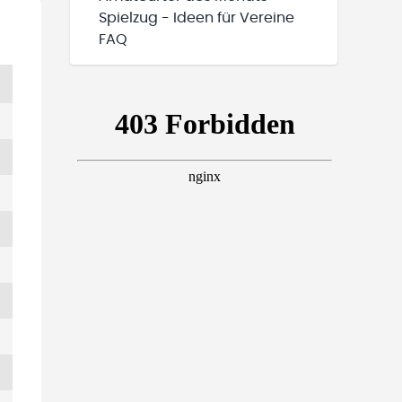
Spielzug - Ideen für Vereine
FAQ