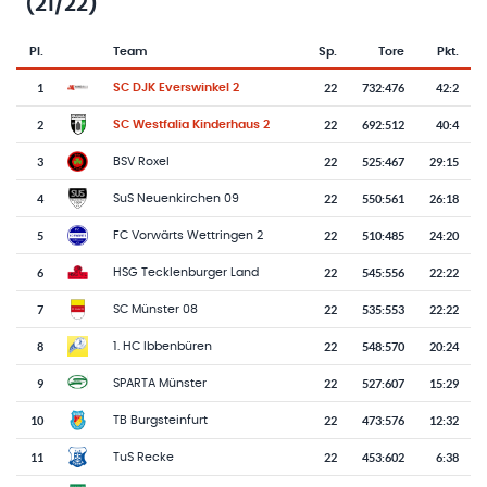
(21/22)
Pl.
Team
Sp.
Tore
Pkt.
Team-Logo
Tabelle mit Vereinsplatzierungen, Spielen, Toren und Punkten
1
22
732
:
476
42:2
SC DJK Everswinkel 2
2
22
692
:
512
40:4
SC Westfalia Kinderhaus 2
3
22
525
:
467
29:15
BSV Roxel
4
22
550
:
561
26:18
SuS Neuenkirchen 09
5
22
510
:
485
24:20
FC Vorwärts Wettringen 2
6
22
545
:
556
22:22
HSG Tecklenburger Land
7
22
535
:
553
22:22
SC Münster 08
8
22
548
:
570
20:24
1. HC Ibbenbüren
9
22
527
:
607
15:29
SPARTA Münster
10
22
473
:
576
12:32
TB Burgsteinfurt
11
22
453
:
602
6:38
TuS Recke