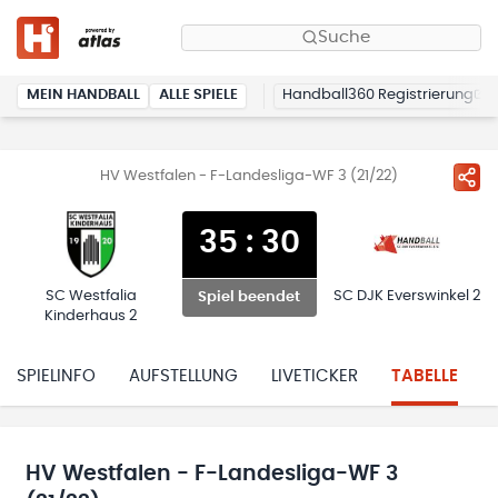
Suche
MEIN HANDBALL
ALLE SPIELE
Handball360 Registrierung
HV Westfalen - F-Landesliga-WF 3 (21/22)
35
:
30
SC Westfalia
SC DJK Everswinkel 2
Spiel beendet
Kinderhaus 2
SPIELINFO
AUFSTELLUNG
LIVETICKER
TABELLE
HV Westfalen - F-Landesliga-WF 3