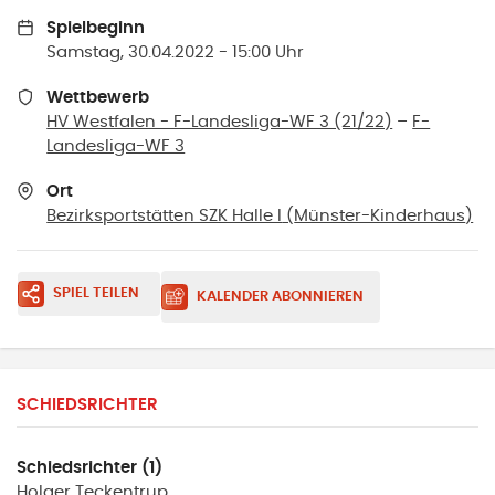
Spielbeginn
Samstag, 30.04.2022 - 15:00 Uhr
Wettbewerb
HV Westfalen - F-Landesliga-WF 3 (21/22)
–
F-
Landesliga-WF 3
Ort
Bezirksportstätten SZK Halle I
(
Münster-Kinderhaus
)
SPIEL TEILEN
KALENDER ABONNIEREN
SCHIEDSRICHTER
Schiedsrichter (1)
Holger
Teckentrup