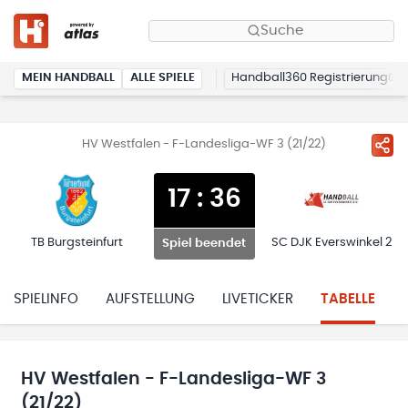
Suche
MEIN HANDBALL
ALLE SPIELE
Handball360 Registrierung
HV Westfalen - F-Landesliga-WF 3 (21/22)
17
:
36
TB Burgsteinfurt
SC DJK Everswinkel 2
Spiel beendet
SPIELINFO
AUFSTELLUNG
LIVETICKER
TABELLE
HV Westfalen - F-Landesliga-WF 3
(21/22)