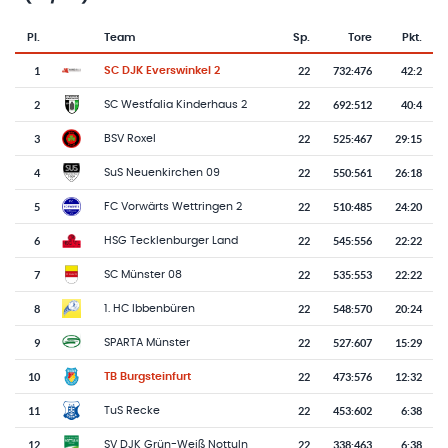
Pl.
Team
Sp.
Tore
Pkt.
Team-Logo
Tabelle mit Vereinsplatzierungen, Spielen, Toren und Punkten
1
22
732
:
476
42:2
SC DJK Everswinkel 2
2
22
692
:
512
40:4
SC Westfalia Kinderhaus 2
3
22
525
:
467
29:15
BSV Roxel
4
22
550
:
561
26:18
SuS Neuenkirchen 09
5
22
510
:
485
24:20
FC Vorwärts Wettringen 2
6
22
545
:
556
22:22
HSG Tecklenburger Land
7
22
535
:
553
22:22
SC Münster 08
8
22
548
:
570
20:24
1. HC Ibbenbüren
9
22
527
:
607
15:29
SPARTA Münster
10
22
473
:
576
12:32
TB Burgsteinfurt
11
22
453
:
602
6:38
TuS Recke
12
22
338
:
463
6:38
SV DJK Grün-Weiß Nottuln