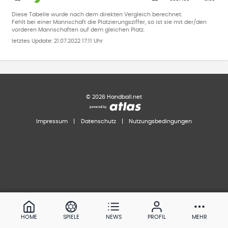
Diese Tabelle wurde nach dem direkten Vergleich berechnet.
Fehlt bei einer Mannschaft die Platzierungsziffer, so ist sie mit der/den
vorderen Mannschaften auf dem gleichen Platz.
letztes Update:
21.07.2022 17:11 Uhr
©
2026
Handball.net
Impressum
|
Datenschutz
|
Nutzungsbedingungen
HOME
SPIELE
NEWS
PROFIL
MEHR