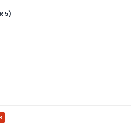
R 5)
R