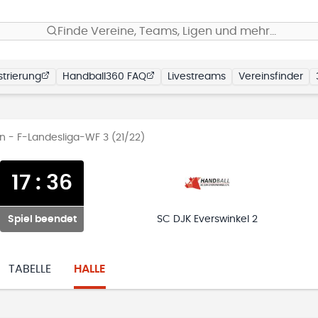
Finde Vereine, Teams, Ligen und mehr…
trierung
Handball360 FAQ
Livestreams
Vereinsfinder
n - F-Landesliga-WF 3 (21/22)
17
:
36
Spiel beendet
SC DJK Everswinkel 2
TABELLE
HALLE