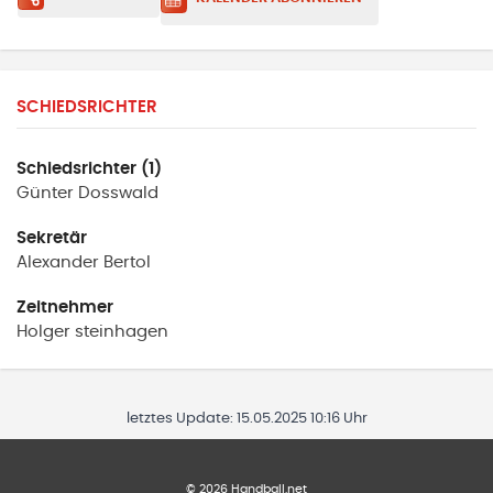
SCHIEDSRICHTER
Schiedsrichter (1)
Günter
Dosswald
Sekretär
Alexander
Bertol
Zeitnehmer
Holger
steinhagen
letztes Update:
15.05.2025 10:16 Uhr
©
2026
Handball.net