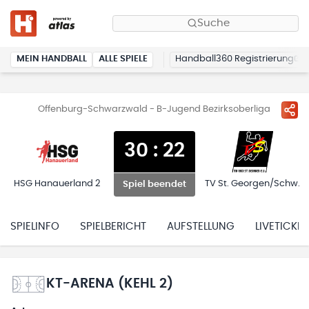
Suche
MEIN HANDBALL
ALLE SPIELE
Handball360 Registrierung
Offenburg-Schwarzwald - B-Jugend Bezirksoberliga
30
:
22
HSG Hanauerland 2
TV St. Georgen/Schw.
Spiel beendet
SPIELINFO
SPIELBERICHT
AUFSTELLUNG
LIVETICKER
KT-ARENA (KEHL 2)