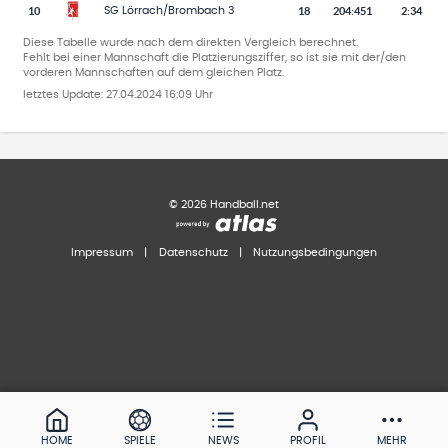
10
18
204
:
451
2:34
SG Lörrach/Brombach 3
Diese Tabelle wurde nach dem direkten Vergleich berechnet.
Fehlt bei einer Mannschaft die Platzierungsziffer, so ist sie mit der/den
vorderen Mannschaften auf dem gleichen Platz.
letztes Update:
27.04.2024 16:09 Uhr
©
2026
Handball.net
Impressum
|
Datenschutz
|
Nutzungsbedingungen
HOME
SPIELE
NEWS
PROFIL
MEHR