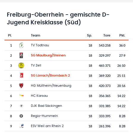
Freiburg-Oberrhein - gemischte D-
Jugend Kreisklasse (Süd)
Pl.
Team
Sp.
Tore
Pkt.
Team-Logo
Tabelle mit Vereinsplatzierungen, Spielen, Toren und Punkten
1
18
543
:
258
36:0
TV Todtnau
2
18
329
:
297
27:9
SG Maulburg/Steinen
3
18
465
:
371
26:10
TV Zell
4
18
369
:
320
25:11
SG Lörrach/Brombach 2
5
18
420
:
373
20:16
HG Müllheim/Neuenburg
6
18
356
:
365
14:22
HC Karsau
7
18
331
:
385
14:22
DJK Bad Säckingen
8
18
333
:
395
8:28
Regio-Hummeln
9
18
261
:
396
8:28
ESV Weil am Rhein 2