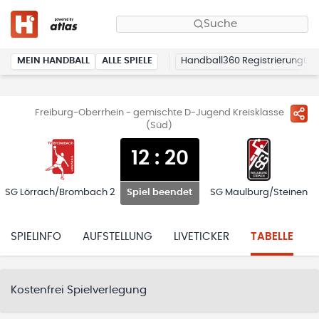
Suche
MEIN HANDBALL
ALLE SPIELE
Handball360 Registrierung
Freiburg-Oberrhein - gemischte D-Jugend Kreisklasse
(Süd)
12
:
20
SG Lörrach/Brombach 2
SG Maulburg/Steinen
Spiel beendet
SPIELINFO
AUFSTELLUNG
LIVETICKER
TABELLE
Kostenfrei Spielverlegung