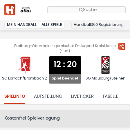
Suche
MEIN HANDBALL
ALLE SPIELE
Handball360 Registrierung
Freiburg-Oberrhein - gemischte D-Jugend Kreisklasse
(Süd)
12
:
20
SG Lörrach/Brombach 2
SG Maulburg/Steinen
Spiel beendet
SPIELINFO
AUFSTELLUNG
LIVETICKER
TABELLE
H
Kostenfrei Spielverlegung