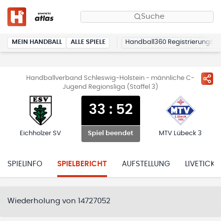
Suche
MEIN HANDBALL
ALLE SPIELE
Handball360 Registrierung
Handballverband Schleswig-Holstein - männliche C-
Jugend Regionsliga (Staffel 3)
33
:
52
Eichholzer SV
MTV Lübeck 3
Spiel beendet
SPIELINFO
SPIELBERICHT
AUFSTELLUNG
LIVETICKE
Wiederholung von 14727052