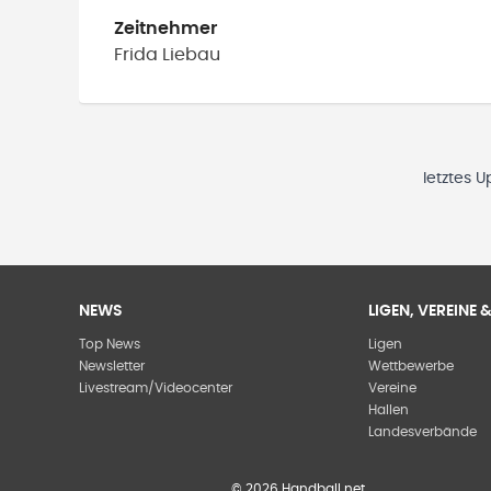
Zeitnehmer
Frida
Liebau
letztes 
NEWS
LIGEN, VEREINE
Top News
Ligen
Newsletter
Wettbewerbe
Livestream/Videocenter
Vereine
Hallen
Landesverbände
©
2026
Handball.net