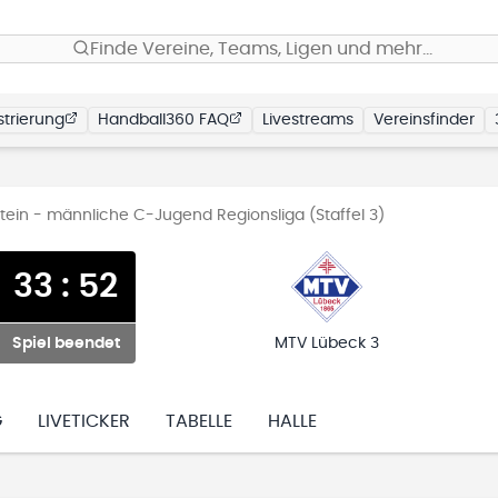
Finde Vereine, Teams, Ligen und mehr…
trierung
Handball360 FAQ
Livestreams
Vereinsfinder
ein - männliche C-Jugend Regionsliga (Staffel 3)
33
:
52
Spiel beendet
MTV Lübeck 3
G
LIVETICKER
TABELLE
HALLE