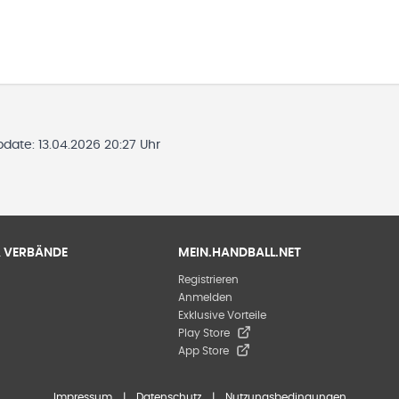
Update:
13.04.2026 20:27 Uhr
 & VERBÄNDE
MEIN.HANDBALL.NET
Registrieren
Anmelden
Exklusive Vorteile
Play Store
App Store
Impressum
|
Datenschutz
|
Nutzungsbedingungen