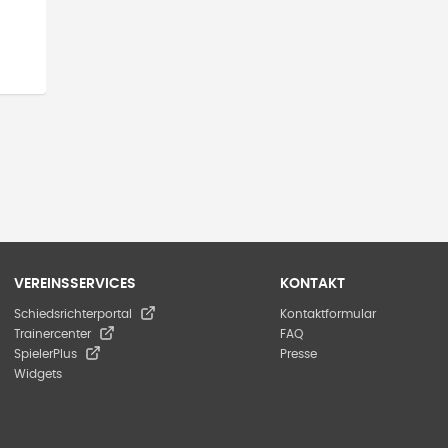
VEREINSSERVICES
KONTAKT
Schiedsrichterportal
Kontaktformular
Trainercenter
FAQ
SpielerPlus
Presse
Widgets