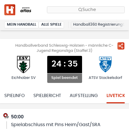
Suche
MEIN HANDBALL
ALLE SPIELE
Handball360 Registrierung
Handballverband Schleswig-Holstein - männliche C-
Jugend Regionsliga (Staffel 3)
24
:
35
Eichholzer SV
ATSV Stockelsdorf
Spiel beendet
SPIELINFO
SPIELBERICHT
AUFSTELLUNG
LIVETICKE
50:00
Spielabschluss mit Pins Heim/Gast/SRA