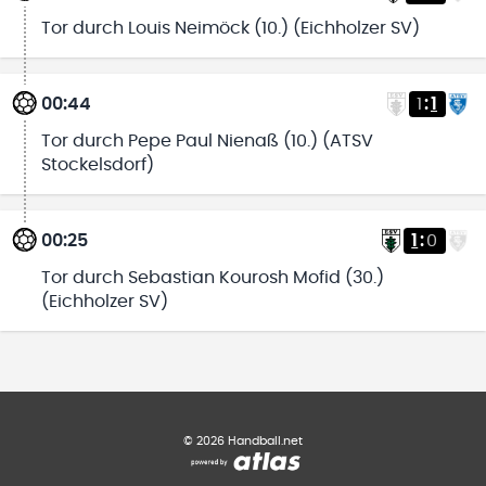
Tor durch Louis Neimöck (10.) (Eichholzer SV)
00:44
1
:
1
Tor durch Pepe Paul Nienaß (10.) (ATSV
Stockelsdorf)
00:25
1
:
0
Tor durch Sebastian Kourosh Mofid (30.)
(Eichholzer SV)
©
2026
Handball.net