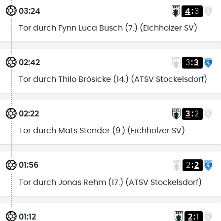
03:24
4
:
3
Tor durch Fynn Luca Busch (7.) (Eichholzer SV)
02:42
3
:
3
Tor durch Thilo Brösicke (14.) (ATSV Stockelsdorf)
02:22
3
:
2
Tor durch Mats Stender (9.) (Eichholzer SV)
01:56
2
:
2
Tor durch Jonas Rehm (17.) (ATSV Stockelsdorf)
01:12
2
:
1