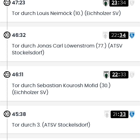
47:23
23
:
34
Tor durch Louis Neimöck (10.) (Eichholzer SV)
46:32
22
:
34
Tor durch Jonas Carl Löwenstrom (77.) (ATSV
Stockelsdorf)
46:11
22
:
33
Tor durch Sebastian Kourosh Mofid (30.)
(Eichholzer SV)
45:38
21
:
33
Tor durch 3. (ATSV Stockelsdorf)