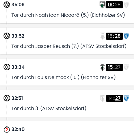
35:06
16
:
28
Tor durch Noah Ioan Nicoarä (5.) (Eichholzer SV)
33:52
15
:
28
Tor durch Jasper Reusch (7.) (ATSV Stockelsdorf)
33:34
15
:
27
Tor durch Louis Neimöck (10.) (Eichholzer SV)
32:51
14
:
27
Tor durch 3. (ATSV Stockelsdorf)
32:40