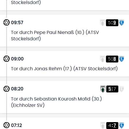
Stockelsdorf)
09:57
5
:
9
Tor durch Pepe Paul Nienaß (10.) (ATSV
Stockelsdorf)
09:00
5
:
8
Tor durch Jonas Rehm (17.) (ATSV Stockelsdorf)
08:20
5
:
7
Tor durch Sebastian Kourosh Mofid (30.)
(Eichholzer SV)
07:12
4
:
7