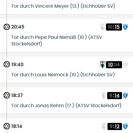
Tor durch Vincent Meyer (13.) (Eichholzer SV)
20:45
10
:
15
Tor durch Pepe Paul Nienaß (10.) (ATSV
Stockelsdorf)
19:40
10
:
14
Tor durch Louis Neimöck (10.) (Eichholzer SV)
18:37
9
:
14
Tor durch Jonas Rehm (17.) (ATSV Stockelsdorf)
18:14
9
:
13