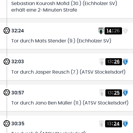
Sebastian Kourosh Mofid (30.) (Eichholzer SV)
erhält eine 2-Minuten Strafe
32:24
14
:
26
Tor durch Mats Stender (9.) (Eichholzer SV)
32:03
13
:
26
Tor durch Jasper Reusch (7.) (ATSV Stockelsdorf)
30:57
13
:
25
Tor durch Jano Ben Müller (11.) (ATSV Stockelsdorf)
30:35
13
:
24