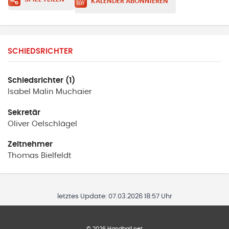
KALENDER ABONNIEREN
SCHIEDSRICHTER
Schiedsrichter (1)
Isabel Malin
Muchaier
Sekretär
Oliver
Oelschlägel
Zeitnehmer
Thomas
Bielfeldt
letztes Update:
07.03.2026 18:57 Uhr
©
2026
Handball.net