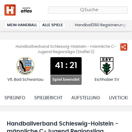
Suche
MEIN HANDBALL
ALLE SPIELE
Handball360 Registrierung
Handballverband Schleswig-Holstein - männliche C-
Jugend Regionsliga (Staffel 3)
41
:
21
VfL Bad Schwartau
Eichholzer SV
Spiel beendet
SPIELINFO
SPIELBERICHT
AUFSTELLUNG
LIVETICKER
Handballverband Schleswig-Holstein -
männliche C-Jugend Regionsliga