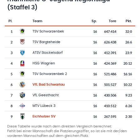
(Staffel 3)
Pl.
Team
Sp.
Tore
Pkt.
Team-Logo
Tabelle mit Vereinsplatzierungen, Spielen, Toren und Punkten
1
16
647
:
414
32:0
TSV Schwarzenbek
2
16
626
:
438
26:6
TSV Bargteheide
3
16
412
:
391
23:9
ATSV Stockelsdorf
4
16
424
:
369
20:12
HSG Wagrien
5
16
521
:
486
16:16
TSV Schwarzenbek 2
6
16
501
:
527
10:22
VfL Bad Schwartau
7
16
430
:
506
9:23
VfL Geesthacht
8
16
410
:
512
6:26
MTV Lübeck 3
9
16
267
:
595
2:30
Eichholzer SV
Diese Tabelle wurde nach dem direkten Vergleich berechnet.
Fehlt bei einer Mannschaft die Platzierungsziffer, so ist sie mit der/den
vorderen Mannschaften auf dem gleichen Platz.