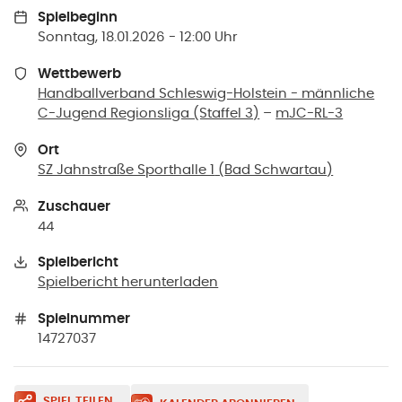
Spielbeginn
Sonntag, 18.01.2026 - 12:00 Uhr
Wettbewerb
Handballverband Schleswig-Holstein - männliche
C-Jugend Regionsliga (Staffel 3)
–
mJC-RL-3
Ort
SZ Jahnstraße Sporthalle 1
(
Bad Schwartau
)
Zuschauer
44
Spielbericht
Spielbericht herunterladen
Spielnummer
14727037
SPIEL TEILEN