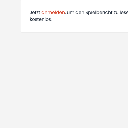
Jetzt
anmelden
, um den Spielbericht zu les
kostenlos.