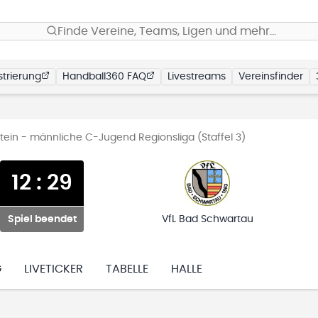
Finde Vereine, Teams, Ligen und mehr…
trierung
Handball360 FAQ
Livestreams
Vereinsfinder
ein - männliche C-Jugend Regionsliga (Staffel 3)
12
:
29
Spiel beendet
VfL Bad Schwartau
G
LIVETICKER
TABELLE
HALLE