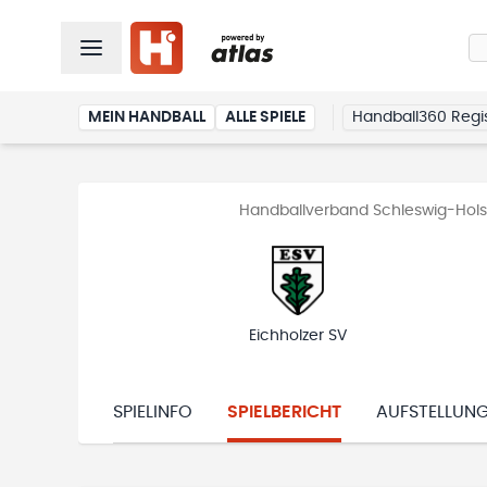
MEIN HANDBALL
ALLE SPIELE
Handball360 Regis
Handballverband Schleswig-Holst
Eichholzer SV
SPIELINFO
SPIELBERICHT
AUFSTELLUN