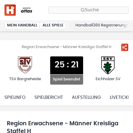
Suche
MEIN HANDBALL
ALLE SPIELE
Handball360 Registrierung
Region Erwachsene - Männer Kreisliga Staffel H
25
:
21
TSV Bargteheide
Eichholzer SV
Spiel beendet
SPIELINFO
SPIELBERICHT
AUFSTELLUNG
LIVETICKER
Region Erwachsene - Männer Kreisliga
Staffel H