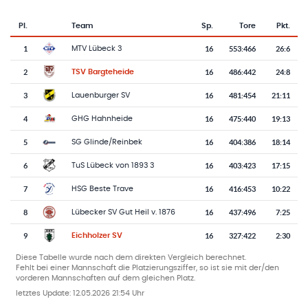
Pl.
Team
Sp.
Tore
Pkt.
Team-Logo
Tabelle mit Vereinsplatzierungen, Spielen, Toren und Punkten
1
16
553
:
466
26:6
MTV Lübeck 3
2
16
486
:
442
24:8
TSV Bargteheide
3
16
481
:
454
21:11
Lauenburger SV
4
16
475
:
440
19:13
GHG Hahnheide
5
16
404
:
386
18:14
SG Glinde/Reinbek
6
16
403
:
423
17:15
TuS Lübeck von 1893 3
7
16
416
:
453
10:22
HSG Beste Trave
8
16
437
:
496
7:25
Lübecker SV Gut Heil v. 1876
9
16
327
:
422
2:30
Eichholzer SV
Diese Tabelle wurde nach dem direkten Vergleich berechnet.
Fehlt bei einer Mannschaft die Platzierungsziffer, so ist sie mit der/den
vorderen Mannschaften auf dem gleichen Platz.
letztes Update:
12.05.2026 21:54 Uhr