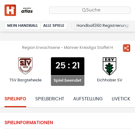
Suche
MEIN HANDBALL
ALLE SPIELE
Handball360 Registrierung
Region Erwachsene - Männer Kreisliga Staffel H
25
:
21
TSV Bargteheide
Eichholzer SV
Spiel beendet
SPIELINFO
SPIELBERICHT
AUFSTELLUNG
LIVETICKE
SPIELINFORMATIONEN