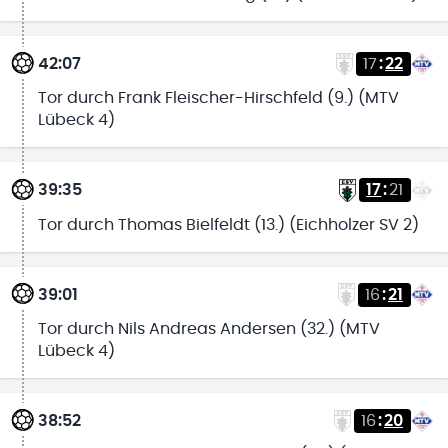
42:07
17
:
22
Tor durch Frank Fleischer-Hirschfeld (9.) (MTV
Lübeck 4)
39:35
17
:
21
Tor durch Thomas Bielfeldt (13.) (Eichholzer SV 2)
39:01
16
:
21
Tor durch Nils Andreas Andersen (32.) (MTV
Lübeck 4)
38:52
16
:
20