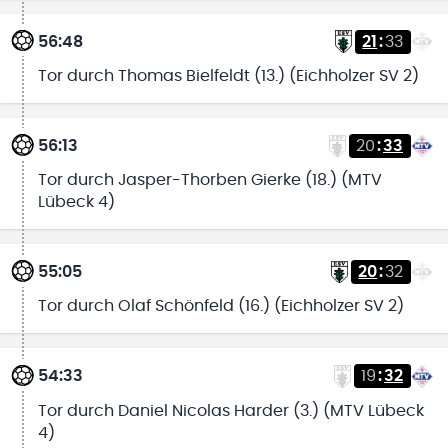
56:48
21
:
33
Tor durch Thomas Bielfeldt (13.) (Eichholzer SV 2)
56:13
20
:
33
Tor durch Jasper-Thorben Gierke (18.) (MTV
Lübeck 4)
55:05
20
:
32
Tor durch Olaf Schönfeld (16.) (Eichholzer SV 2)
54:33
19
:
32
Tor durch Daniel Nicolas Harder (3.) (MTV Lübeck
4)