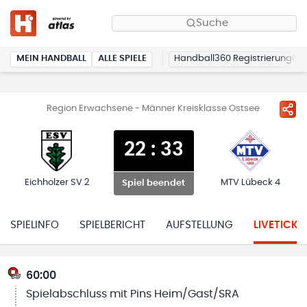
Suche
MEIN HANDBALL
ALLE SPIELE
Handball360 Registrierung
Region Erwachsene - Männer Kreisklasse Ostsee
22
:
33
Eichholzer SV 2
MTV Lübeck 4
Spiel beendet
SPIELINFO
SPIELBERICHT
AUFSTELLUNG
LIVETICKE
60:00
Spielabschluss mit Pins Heim/Gast/SRA