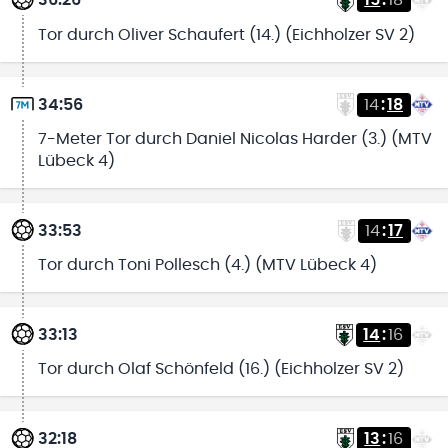
36:26
15
:
18
Tor durch Oliver Schaufert (14.) (Eichholzer SV 2)
34:56
14
:
18
7-Meter Tor durch Daniel Nicolas Harder (3.) (MTV
Lübeck 4)
33:53
14
:
17
Tor durch Toni Pollesch (4.) (MTV Lübeck 4)
33:13
14
:
16
Tor durch Olaf Schönfeld (16.) (Eichholzer SV 2)
32:18
13
:
16