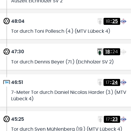
Auszeit Eichholzer SV 2
48:04
18
:
25
Tor durch Toni Pollesch (4.) (MTV Lübeck 4)
47:30
18
:
24
Tor durch Dennis Beyer (71.) (Eichholzer SV 2)
46:51
17
:
24
7-Meter Tor durch Daniel Nicolas Harder (3.) (MTV
Lübeck 4)
45:25
17
:
23
Tor durch Sven Mühlenberg (19.) (MTV Lübeck 4)