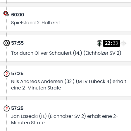
60:00
Spielstand 2. Halbzeit
57:55
22
:
33
Tor durch Oliver Schaufert (14.) (Eichholzer SV 2)
57:25
Nils Andreas Andersen (32.) (MTV Lübeck 4) erhält
eine 2-Minuten Strafe
57:25
Jan Lasecki (11.) (Eichholzer SV 2) erhält eine 2-
Minuten Strafe