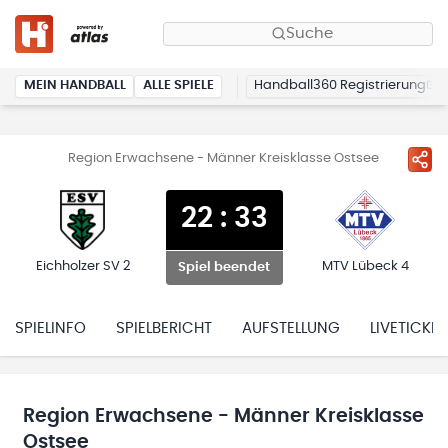
Suche
MEIN HANDBALL
ALLE SPIELE
Handball360 Registrierung
Region Erwachsene - Männer Kreisklasse Ostsee
22
:
33
Eichholzer SV 2
MTV Lübeck 4
Spiel beendet
SPIELINFO
SPIELBERICHT
AUFSTELLUNG
LIVETICKER
Region Erwachsene - Männer Kreisklasse
Ostsee