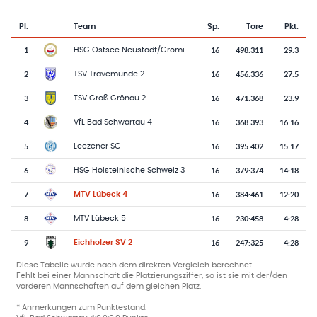
Pl.
Team
Sp.
Tore
Pkt.
Team-Logo
Tabelle mit Vereinsplatzierungen, Spielen, Toren und Punkten
1
16
498
:
311
29:3
HSG Ostsee Neustadt/Grömitz 3
2
16
456
:
336
27:5
TSV Travemünde 2
3
16
471
:
368
23:9
TSV Groß Grönau 2
4
16
368
:
393
16:16
VfL Bad Schwartau 4
5
16
395
:
402
15:17
Leezener SC
6
16
379
:
374
14:18
HSG Holsteinische Schweiz 3
7
16
384
:
461
12:20
MTV Lübeck 4
8
16
230
:
458
4:28
MTV Lübeck 5
9
16
247
:
325
4:28
Eichholzer SV 2
Diese Tabelle wurde nach dem direkten Vergleich berechnet.
Fehlt bei einer Mannschaft die Platzierungsziffer, so ist sie mit der/den
vorderen Mannschaften auf dem gleichen Platz.
* Anmerkungen zum Punktestand: