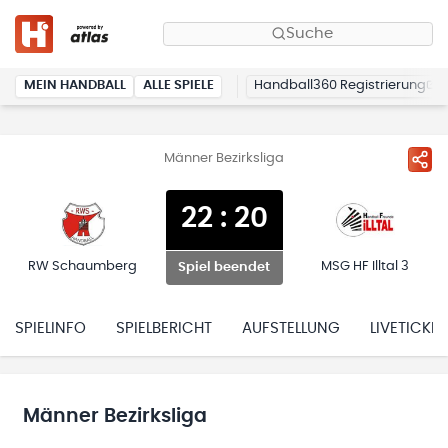
Suche
MEIN HANDBALL
ALLE SPIELE
Handball360 Registrierung
Männer Bezirksliga
22
:
20
RW Schaumberg
MSG HF Illtal 3
Spiel beendet
SPIELINFO
SPIELBERICHT
AUFSTELLUNG
LIVETICKER
Männer Bezirksliga