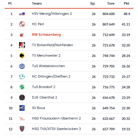
Pl.
Team
Sp.
Tore
Pkt.
Team-Logo
Tabelle mit Vereinsplatzierungen, Spielen, Toren und Punkten
1
26
804
:
600
48:4
HSV Merzig/Hilbringen 2
2
26
807
:
649
41:11
HC Perl
3
26
712
:
649
33:19
RW Schaumberg
4
26
721
:
678
32:20
TV Birkenfeld/Nohfelden
5
26
744
:
744
28:24
TV Merchweiler 2
6
26
729
:
705
26:26
TuS Wiebelskirchen
7
26
723
:
732
25:27
HC Dillingen/Diefflen 2
8
26
716
:
775
24:28
TuS Brotdorf 2
9
26
656
:
678
23:29
DJK Oberthal 2
10
26
649
:
754
22:30
SV Bous
11
26
632
:
667
20:32
HSG Fraulautern-Überherrn 2
12
26
657
:
709
19:33
HSG TVA/ATSV Saarbrücken 3