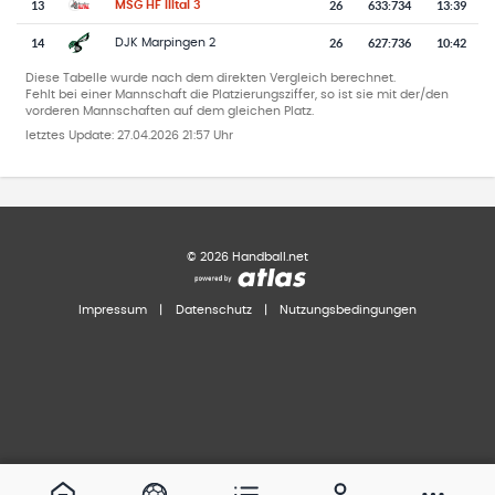
13
26
633
:
734
13:39
MSG HF Illtal 3
14
26
627
:
736
10:42
DJK Marpingen 2
Diese Tabelle wurde nach dem direkten Vergleich berechnet.
Fehlt bei einer Mannschaft die Platzierungsziffer, so ist sie mit der/den
vorderen Mannschaften auf dem gleichen Platz.
letztes Update:
27.04.2026 21:57 Uhr
©
2026
Handball.net
Impressum
|
Datenschutz
|
Nutzungsbedingungen