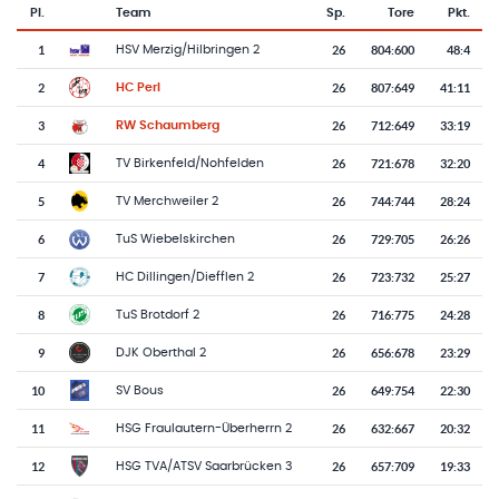
Pl.
Team
Sp.
Tore
Pkt.
Team-Logo
Tabelle mit Vereinsplatzierungen, Spielen, Toren und Punkten
1
26
804
:
600
48:4
HSV Merzig/Hilbringen 2
2
26
807
:
649
41:11
HC Perl
3
26
712
:
649
33:19
RW Schaumberg
4
26
721
:
678
32:20
TV Birkenfeld/Nohfelden
5
26
744
:
744
28:24
TV Merchweiler 2
6
26
729
:
705
26:26
TuS Wiebelskirchen
7
26
723
:
732
25:27
HC Dillingen/Diefflen 2
8
26
716
:
775
24:28
TuS Brotdorf 2
9
26
656
:
678
23:29
DJK Oberthal 2
10
26
649
:
754
22:30
SV Bous
11
26
632
:
667
20:32
HSG Fraulautern-Überherrn 2
12
26
657
:
709
19:33
HSG TVA/ATSV Saarbrücken 3