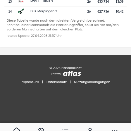
13
26
633
:
734
13:39
MSG HF Illtal 3
14
26
627
:
736
10:42
DJK Marpingen 2
Diese Tabelle wurde nach dem direkten Vergleich berechnet.
Fehlt bei einer Mannschaft die Platzierungsziffer, so ist sie mit der/den
vorderen Mannschaften auf dem gleichen Platz.
letztes Update:
27.04.2026 21:57 Uhr
©
2026
Handball.net
Impressum
|
Datenschutz
|
Nutzungsbedingungen