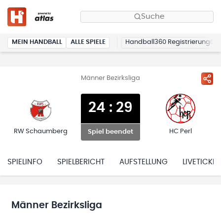
Suche
MEIN HANDBALL
ALLE SPIELE
Handball360 Registrierung
Männer Bezirksliga
24
:
29
RW Schaumberg
HC Perl
Spiel beendet
SPIELINFO
SPIELBERICHT
AUFSTELLUNG
LIVETICKER
Männer Bezirksliga