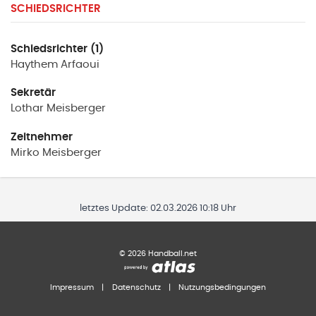
SCHIEDSRICHTER
Schiedsrichter (1)
Haythem
Arfaoui
Sekretär
Lothar
Meisberger
Zeitnehmer
Mirko
Meisberger
letztes Update:
02.03.2026 10:18 Uhr
©
2026
Handball.net
Impressum
|
Datenschutz
|
Nutzungsbedingungen