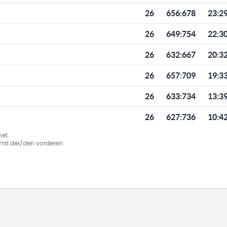
26
656
:
678
23:2
26
649
:
754
22:3
26
632
:
667
20:3
26
657
:
709
19:3
26
633
:
734
13:3
26
627
:
736
10:4
et.
ie mit der/den vorderen