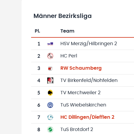
Männer Bezirksliga
Pl.
Team
Team-Logo
Tabelle mit Vereinsplatzierungen, Spielen, 
1
HSV Merzig/Hilbringen 2
2
HC Perl
3
RW Schaumberg
4
TV Birkenfeld/Nohfelden
5
TV Merchweiler 2
6
TuS Wiebelskirchen
7
HC Dillingen/Diefflen 2
8
TuS Brotdorf 2