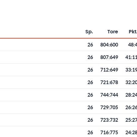
Sp.
Tore
Pkt
Toren und Punkten
26
804
:
600
48:
26
807
:
649
41:1
26
712
:
649
33:1
26
721
:
678
32:2
26
744
:
744
28:2
26
729
:
705
26:2
26
723
:
732
25:2
26
716
:
775
24:2