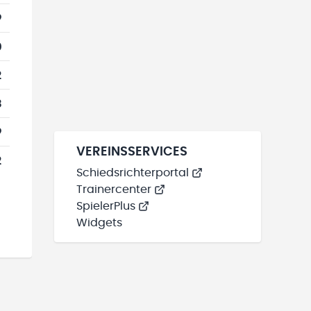
9
0
2
3
9
VEREINSSERVICES
2
Schiedsrichterportal
Trainercenter
SpielerPlus
Widgets