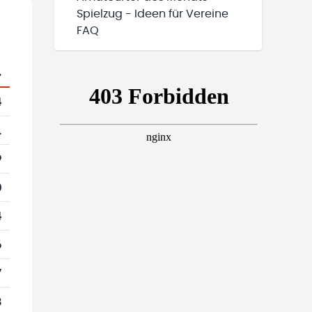
Spielzug - Ideen für Vereine
FAQ
.
4
1
9
0
4
6
7
8