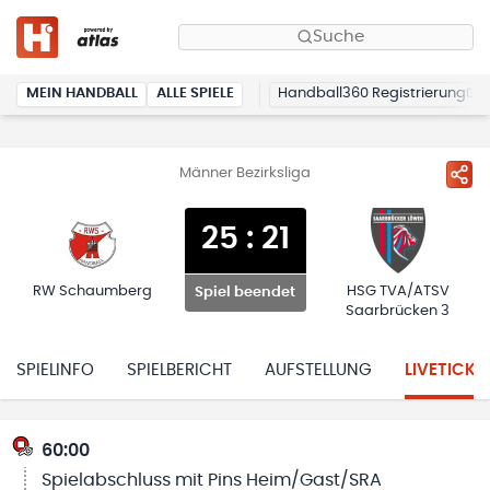
Suche
MEIN HANDBALL
ALLE SPIELE
Handball360 Registrierung
Männer Bezirksliga
25
:
21
RW Schaumberg
HSG TVA/ATSV
Spiel beendet
Saarbrücken 3
SPIELINFO
SPIELBERICHT
AUFSTELLUNG
LIVETICKE
60:00
Spielabschluss mit Pins Heim/Gast/SRA