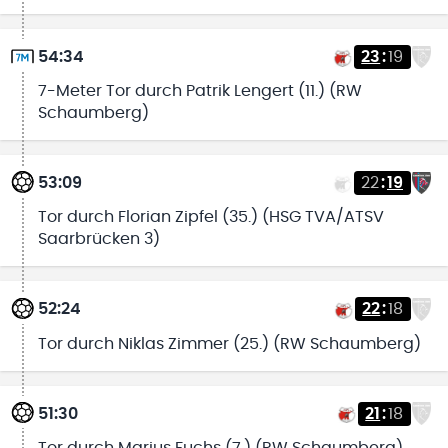
54:34
23
:
19
7-Meter Tor durch Patrik Lengert (11.) (RW
Schaumberg)
53:09
22
:
19
Tor durch Florian Zipfel (35.) (HSG TVA/ATSV
Saarbrücken 3)
52:24
22
:
18
Tor durch Niklas Zimmer (25.) (RW Schaumberg)
51:30
21
:
18
Tor durch Marius Fuchs (7.) (RW Schaumberg)