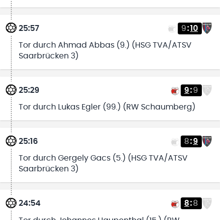
25:57
9
:
10
Tor durch Ahmad Abbas (9.) (HSG TVA/ATSV
Saarbrücken 3)
25:29
9
:
9
Tor durch Lukas Egler (99.) (RW Schaumberg)
25:16
8
:
9
Tor durch Gergely Gacs (5.) (HSG TVA/ATSV
Saarbrücken 3)
24:54
8
:
8