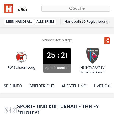
Suche
MEIN HANDBALL
ALLE SPIELE
Handball360 Registrierung
Männer Bezirksliga
25
:
21
RW Schaumberg
HSG TVA/ATSV
Spiel beendet
Saarbrücken 3
SPIELINFO
SPIELBERICHT
AUFSTELLUNG
LIVETICKER
SPORT- UND KULTURHALLE THELEY
(THOLEY)