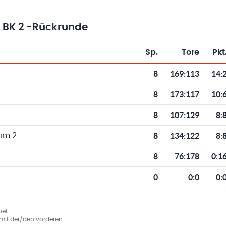
. BK 2 -Rückrunde
Sp.
Tore
Pkt
Toren und Punkten
8
169
:
113
14:
8
173
:
117
10:
8
107
:
129
8:
8
134
:
122
8:
im 2
8
76
:
178
0:1
0
0
:
0
0:
et.
ie mit der/den vorderen