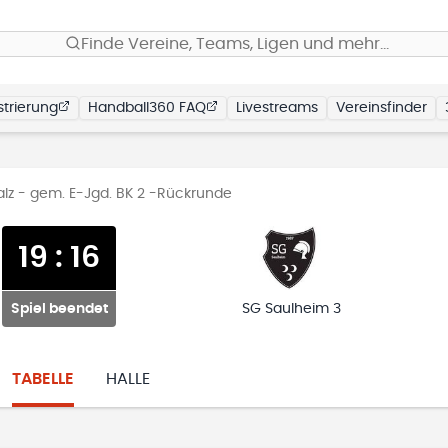
Finde Vereine, Teams, Ligen und mehr…
trierung
Handball360 FAQ
Livestreams
Vereinsfinder
lz - gem. E-Jgd. BK 2 -Rückrunde
19
:
16
Spiel beendet
SG Saulheim 3
TABELLE
HALLE