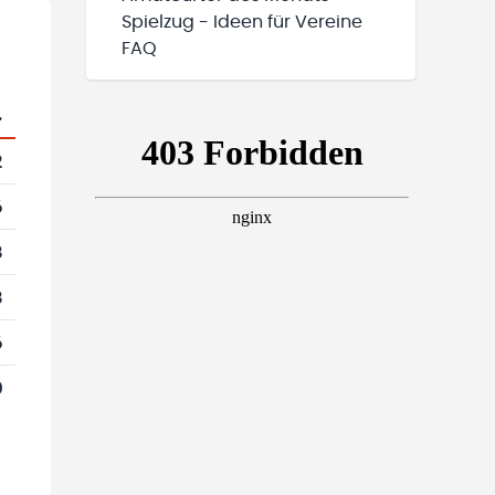
Spielzug - Ideen für Vereine
FAQ
.
2
6
8
8
6
0