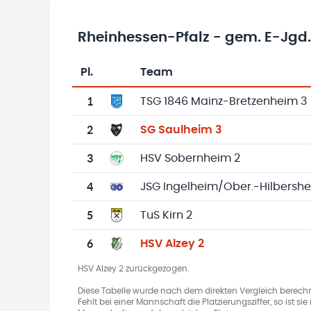
Rheinhessen-Pfalz - gem. E-Jgd
Pl.
Team
Team-Logo
Tabelle mit Vereinsplatzierungen, Spielen, 
1
TSG 1846 Mainz-Bretzenheim 3
2
SG Saulheim 3
3
HSV Sobernheim 2
4
JSG Ingelheim/Ober.-Hilbershe
5
TuS Kirn 2
6
HSV Alzey 2
HSV Alzey 2 zurückgezogen.
Diese Tabelle wurde nach dem direkten Vergleich berechn
Fehlt bei einer Mannschaft die Platzierungsziffer, so ist s