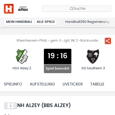
Suche
MEIN HANDBALL
ALLE SPIELE
Handball360 Registrierung
Rheinhessen-Pfalz - gem. E-Jgd. BK 2 -Rückrunde
19
:
16
HSV Alzey 2
SG Saulheim 3
Spiel beendet
SPIELINFO
AUFSTELLUNG
LIVETICKER
TABELLE
H
NH ALZEY (BBS ALZEY)