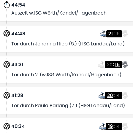
44:54
Auszeit wJSG Wörth/Kandel/Hagenbach
44:48
21
:
15
Tor durch Johanna Hieb (5.) (HSG Landau/Land)
43:31
20
:
15
Tor durch 2. (wJSG Wörth/Kandel/Hagenbach)
41:28
20
:
14
Tor durch Paula Barlang (7.) (HSG Landau/Land)
40:34
19
:
14