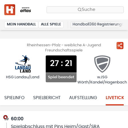
Suche
MEIN HANDBALL
ALLE SPIELE
Handball360 Registrierung
Rheinhessen-Pfalz - weibliche A-Jugend
Freundschaftsspiele
27
:
21
HSG Landau/Land
wJSG
Spiel beendet
Wörth/Kandel/Hagenbach
SPIELINFO
SPIELBERICHT
AUFSTELLUNG
LIVETICKE
60:00
Spielabschluss mit Pins Heim/Gast/SRA