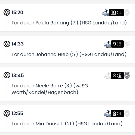
15:20
10
:
5
Tor durch Paula Barlang (7.) (HSG Landau/Land)
14:33
9
:
5
Tor durch Johanna Hieb (5.) (HSG Landau/Land)
13:45
8
:
5
Tor durch Neele Borre (3.) (wJSG
Wörth/Kandel/Hagenbach)
12:55
8
:
4
Tor durch Mia Dausch (21.) (HSG Landau/Land)