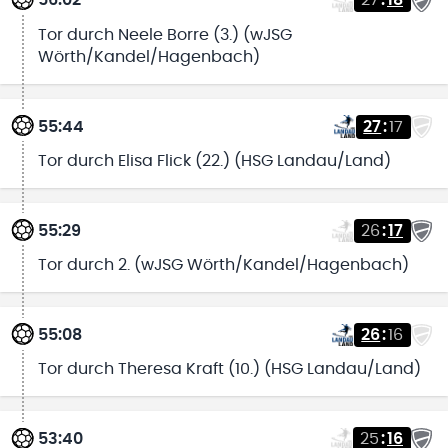
56:02
27
:
18
Tor durch Neele Borre (3.) (wJSG
Wörth/Kandel/Hagenbach)
55:44
27
:
17
Tor durch Elisa Flick (22.) (HSG Landau/Land)
55:29
26
:
17
Tor durch 2. (wJSG Wörth/Kandel/Hagenbach)
55:08
26
:
16
Tor durch Theresa Kraft (10.) (HSG Landau/Land)
53:40
25
:
16