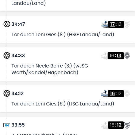
Landau/Land)
34:47
17
:
13
Tor durch Leni Gies (8.) (HSG Landau/Land)
34:33
16
:
13
Tor durch Neele Borre (3.) (wJSG
Wörth/Kandel/Hagenbach)
34:12
16
:
12
Tor durch Leni Gies (8.) (HSG Landau/Land)
33:55
15
:
12