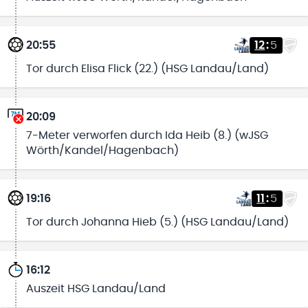
20:55
12
:
5
Tor durch Elisa Flick (22.) (HSG Landau/Land)
20:09
7-Meter verworfen durch Ida Heib (8.) (wJSG
Wörth/Kandel/Hagenbach)
19:16
11
:
5
Tor durch Johanna Hieb (5.) (HSG Landau/Land)
16:12
Auszeit HSG Landau/Land