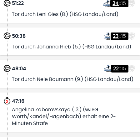
51:22
24
:
15
Tor durch Leni Gies (8.) (HSG Landau/Land)
50:38
23
:
15
Tor durch Johanna Hieb (5.) (HSG Landau/Land)
48:04
22
:
15
Tor durch Nele Baumann (9.) (HSG Landau/Land)
47:16
Angelina Zaborovskaya (13.) (wJSG
Wörth/Kandel/Hagenbach) erhält eine 2-
Minuten Strafe