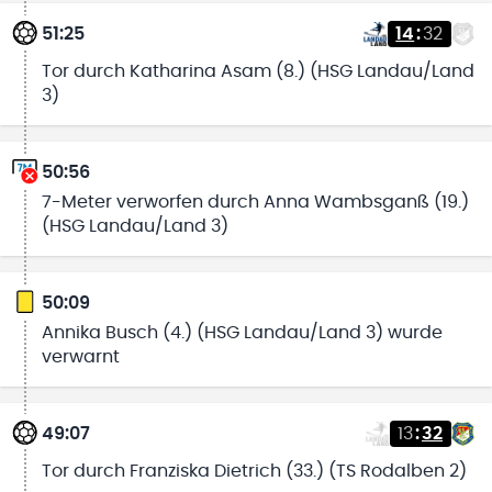
51:25
14
:
32
Tor durch Katharina Asam (8.) (HSG Landau/Land
3)
50:56
7-Meter verworfen durch Anna Wambsganß (19.)
(HSG Landau/Land 3)
50:09
Annika Busch (4.) (HSG Landau/Land 3) wurde
verwarnt
49:07
13
:
32
Tor durch Franziska Dietrich (33.) (TS Rodalben 2)