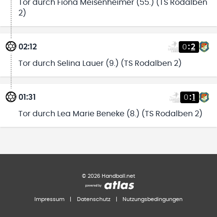
Tor durch Fiona Meisenheimer (55.) (TS Rodalben
2)
02:12
0
:
2
Tor durch Selina Lauer (9.) (TS Rodalben 2)
01:31
0
:
1
Tor durch Lea Marie Beneke (8.) (TS Rodalben 2)
©
2026
Handball.net
Impressum
|
Datenschutz
|
Nutzungsbedingungen