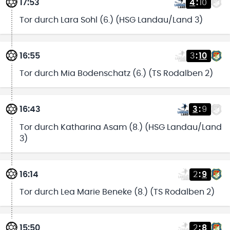
17:53
4
:
10
Tor durch Lara Sohl (6.) (HSG Landau/Land 3)
16:55
3
:
10
Tor durch Mia Bodenschatz (6.) (TS Rodalben 2)
16:43
3
:
9
Tor durch Katharina Asam (8.) (HSG Landau/Land
3)
16:14
2
:
9
Tor durch Lea Marie Beneke (8.) (TS Rodalben 2)
15:50
2
:
8