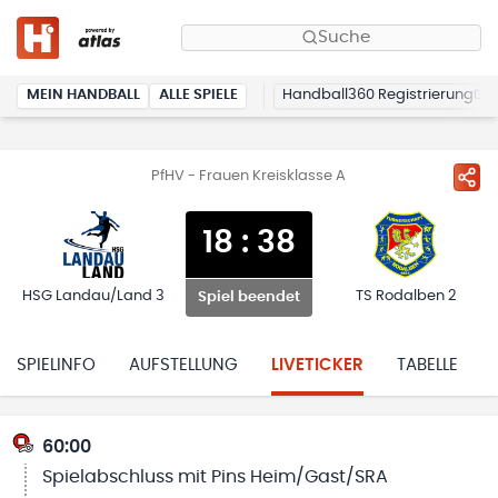
Suche
MEIN HANDBALL
ALLE SPIELE
Handball360 Registrierung
PfHV - Frauen Kreisklasse A
18
:
38
HSG Landau/Land 3
TS Rodalben 2
Spiel beendet
SPIELINFO
AUFSTELLUNG
LIVETICKER
TABELLE
60:00
Spielabschluss mit Pins Heim/Gast/SRA