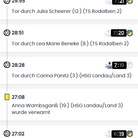
29:55
7
:
21
Tor durch Julia Scheerer (12.) (TS Rodalben 2)
28:51
7
:
20
Tor durch Lea Marie Beneke (8.) (TS Rodalben 2)
28:28
7
:
19
Tor durch Carina Panitz (3.) (HSG Landau/Land 3)
27:08
Anna Wambsganß (19.) (HSG Landau/Land 3)
wurde verwarnt
27:02
6
:
19