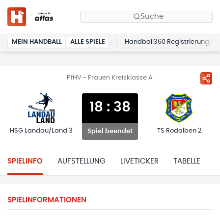
Suche
MEIN HANDBALL
ALLE SPIELE
Handball360 Registrierung
PfHV - Frauen Kreisklasse A
18
:
38
HSG Landau/Land 3
TS Rodalben 2
Spiel beendet
SPIELINFO
AUFSTELLUNG
LIVETICKER
TABELLE
H
SPIELINFORMATIONEN