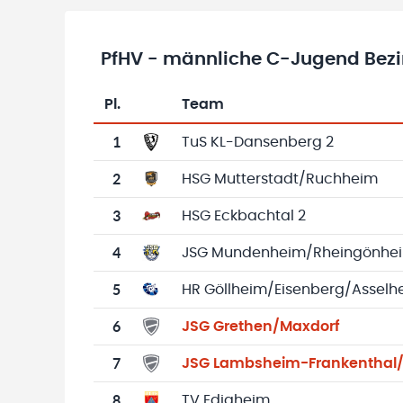
PfHV - männliche C-Jugend Bezirk
Pl.
Team
Team-Logo
Tabelle mit Vereinsplatzierungen, Spielen, 
1
TuS KL-Dansenberg 2
2
HSG Mutterstadt/Ruchheim
3
HSG Eckbachtal 2
4
JSG Mundenheim/Rheingönhei
5
HR Göllheim/Eisenberg/Assel
6
JSG Grethen/Maxdorf
7
JSG Lambsheim-Frankenthal
8
TV Edigheim