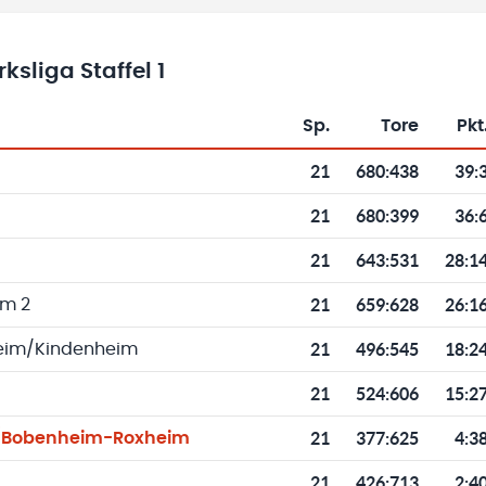
sliga Staffel 1
Sp.
Tore
Pkt
Toren und Punkten
21
680
:
438
39:
21
680
:
399
36:
21
643
:
531
28:1
21
659
:
628
26:1
m 2
21
496
:
545
18:2
heim/Kindenheim
21
524
:
606
15:2
21
377
:
625
4:3
/Bobenheim-Roxheim
21
426
:
713
2:4