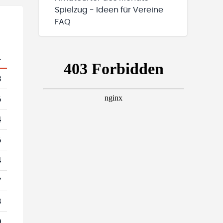
Spielzug - Ideen für Vereine
FAQ
.
3
6
4
6
4
7
8
0