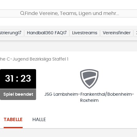
Finde Vereine, Teams, Ligen und mehr…
trierung
Handball360 FAQ
Livestreams
Vereinsfinder
e C-Jugend Bezirksliga Staffel 1
31
:
23
Spiel beendet
JSG Lambsheim-Frankenthal/Bobenheim-
Roxheim
TABELLE
HALLE