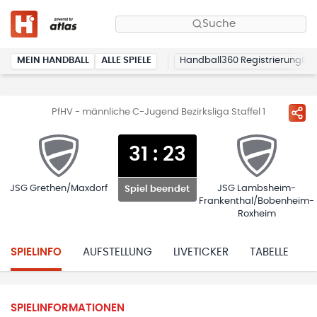
Suche
MEIN HANDBALL
ALLE SPIELE
Handball360 Registrierung
PfHV - männliche C-Jugend Bezirksliga Staffel 1
31
:
23
JSG Grethen/Maxdorf
JSG Lambsheim-
Spiel beendet
Frankenthal/Bobenheim-
Roxheim
SPIELINFO
AUFSTELLUNG
LIVETICKER
TABELLE
H
SPIELINFORMATIONEN