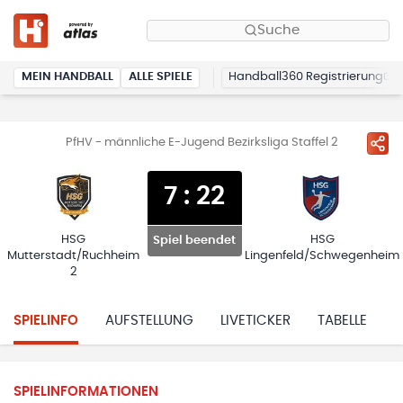
Suche
MEIN HANDBALL
ALLE SPIELE
Handball360 Registrierung
PfHV - männliche E-Jugend Bezirksliga Staffel 2
7
:
22
HSG
HSG
Spiel beendet
Mutterstadt/Ruchheim
Lingenfeld/Schwegenheim
2
SPIELINFO
AUFSTELLUNG
LIVETICKER
TABELLE
H
SPIELINFORMATIONEN