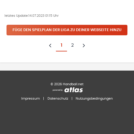
letztes Update:
14.07.2023 01:15 Uhr
FÜGE DEN SPIELPLAN
DER LIGA
ZU DEINER WEBSEITE HINZU
1
2
Zurück
Weiter
©
2026
Handball.net
Impressum
|
Datenschutz
|
Nutzungsbedingungen