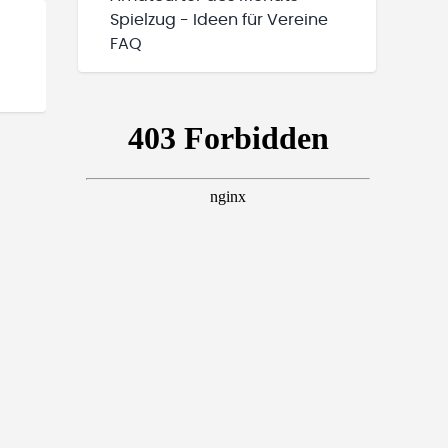
Spielzug - Ideen für Vereine
FAQ