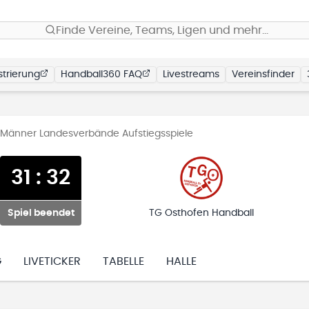
Finde Vereine, Teams, Ligen und mehr…
trierung
Handball360 FAQ
Livestreams
Vereinsfinder
- Männer Landesverbände Aufstiegsspiele
31
:
32
Spiel beendet
TG Osthofen Handball
G
LIVETICKER
TABELLE
HALLE